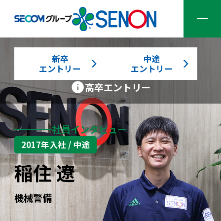
新卒
中途
エントリー
エントリー
企業情報
高卒エントリー
サービス一覧
社員インタビュー
ソリューション一覧
2017年入社 / 中途
稲住 遼
採用情報
機械警備
ニュース