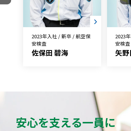
2023年入社 / 新卒 / 航空保
2023
安検査
安検査
佐保田 碧海
矢野
安心を支える一員に