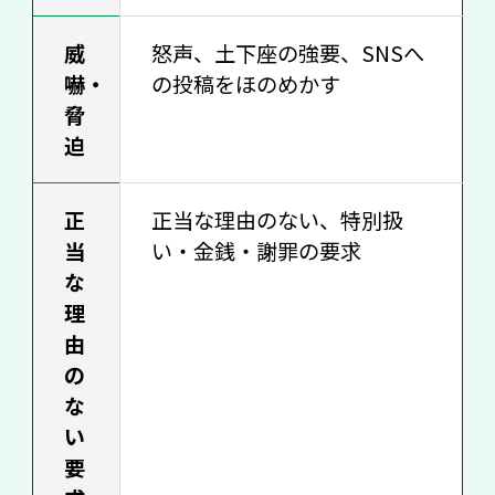
威
怒声、土下座の強要、SNSへ
嚇・
の投稿をほのめかす
脅
迫
正
正当な理由のない、特別扱
当
い・金銭・謝罪の要求
な
理
由
の
な
い
要