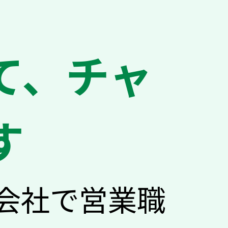
て、チャ
す
会社で営業職