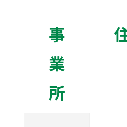
事
業
所